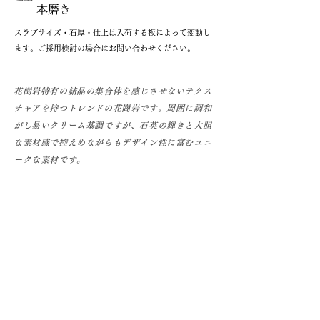
本磨き
​スラブサイズ・石厚・仕上は入荷する板によって変動し
ます。ご採用検討の場合はお問い合わせください。
花崗岩特有の結晶の集合体を感じさせないテクス
チャアを持つトレンドの花崗岩です。周囲に調和
がし易いクリーム基調ですが、石英の輝きと大胆
な素材感で控えめながらもデザイン性に富むユニ
ークな素材です。