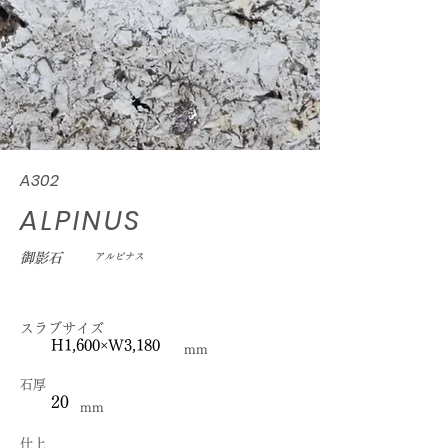
A302
ALPINUS
御影石
アルピナス
スラブサイズ
H1,600×W3,180
mm
石厚
20
mm
仕上