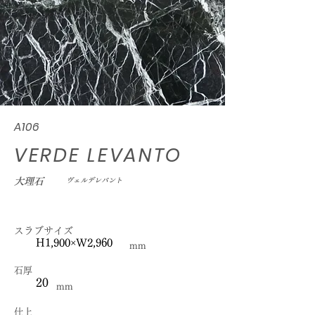
A106
VERDE LEVANTO
大理石
ヴェルデレバント
スラブサイズ
H1,900×W2,960
mm
石厚
20
mm
仕上