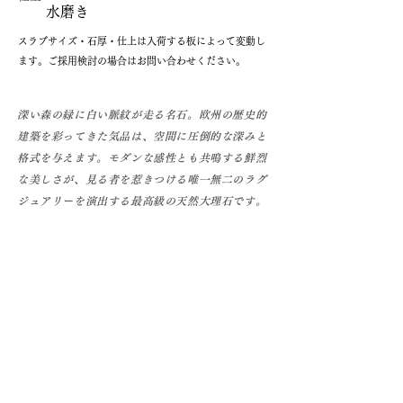
水磨き
​スラブサイズ・石厚・仕上は入荷する板によって変動し
ます。ご採用検討の場合はお問い合わせください。
深い森の緑に白い脈紋が走る名石。欧州の歴史的
建築を彩ってきた気品は、空間に圧倒的な深みと
格式を与えます。モダンな感性とも共鳴する鮮烈
な美しさが、見る者を惹きつける唯一無二のラグ
ジュアリーを演出する最高級の天然大理石です。