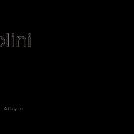
Contact
Blog
その他
ontact
Blog
More
© Copyright