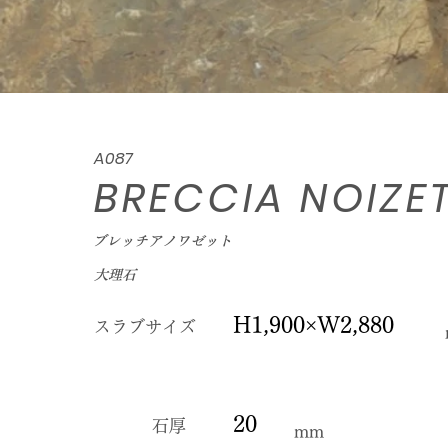
A087
BRECCIA NOIZ
ブレッチアノワゼット
大理石
H1,900×W2,880
スラブサイズ
20
石厚
mm