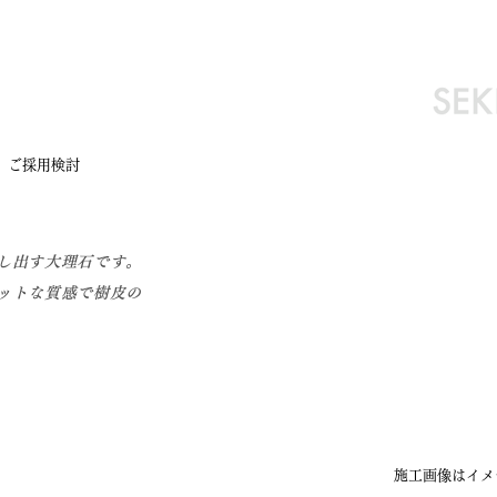
。ご採用検討
し出す大理石です。
ットな質感で樹皮の
施工画像はイメ