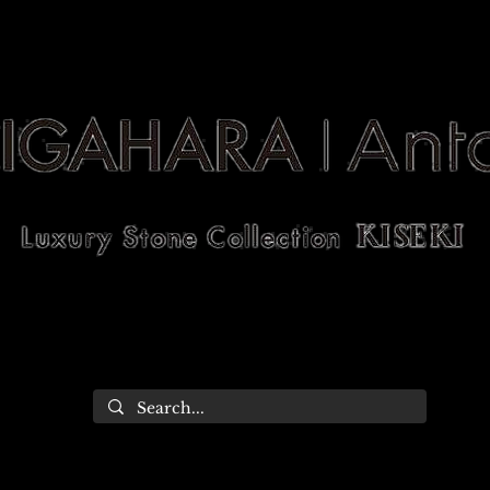
allery
Works
Catalog
n
Stone Gallery
Works
Catalog
C