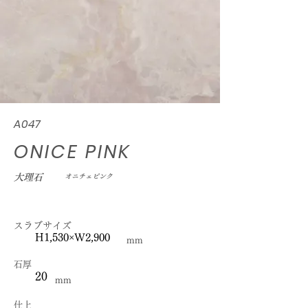
A047
ONICE PINK
大理石
オニチェピンク
スラブサイズ
H1,530×W2,900
mm
石厚
20
mm
仕上