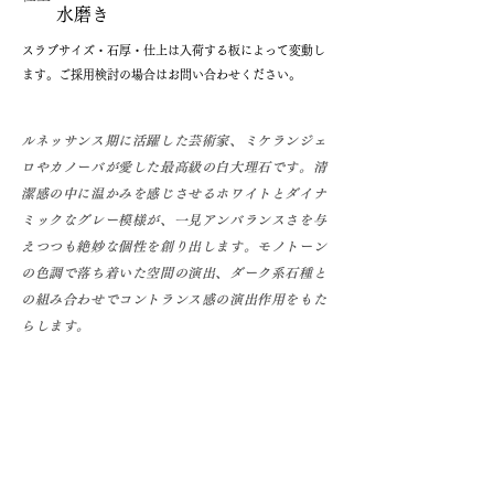
水磨き
​スラブサイズ・石厚・仕上は入荷する板によって変動し
ます。ご採用検討の場合はお問い合わせください。
ルネッサンス期に活躍した芸術家、ミケランジェ
ロやカノーバが愛した最高級の白大理石です。清
潔感の中に温かみを感じさせるホワイトとダイナ
ミックなグレー模様が、一見アンバランスさを与
えつつも絶妙な個性を創り出します。モノトーン
の色調で落ち着いた空間の演出、ダーク系石種と
の組み合わせでコントランス感の演出作用をもた
らします。