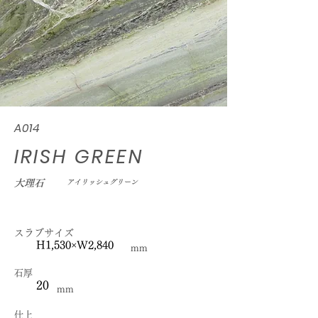
A014
IRISH GREEN
大理石
アイリッシュグリーン
スラブサイズ
H1,530×W2,840
mm
石厚
20
mm
仕上