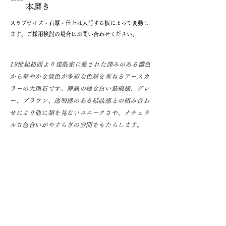
本磨き
​スラブサイズ・石厚・仕上は入荷する板によって変動し
ます。ご採用検討の場合はお問い合わせください。
19世紀初頭より建築家に愛された深みのある濃色
から華やかな淡色が多彩な色層を重ねるアースカ
ラーの大理石です。静脈の様な白い筋模様、グレ
ー、ブラウン、透明感のある結晶感との組み合わ
せにより他に類を見ないユニークさや、ナチュラ
ルな色合いがやすらぎの空間をもたらします。